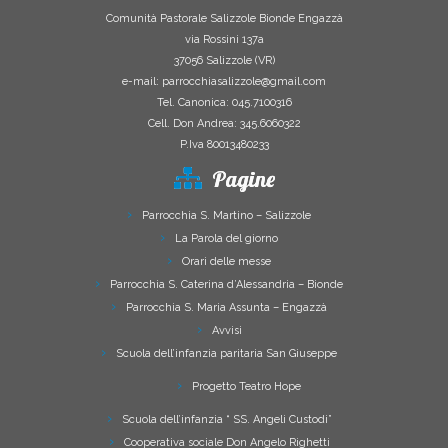
Comunità Pastorale Salizzole Bionde Engazzà
via Rossini 137a
37056 Salizzole (VR)
e-mail: parrocchiasalizzole@gmail.com
Tel. Canonica: 045.7100316
Cell. Don Andrea: 345.6060322
P.Iva 80013480233
Pagine
Parrocchia S. Martino – Salizzole
La Parola del giorno
Orari delle messe
Parrocchia S. Caterina d’Alessandria – Bionde
Parrocchia S. Maria Assunta – Engazzà
Avvisi
Scuola dell’infanzia paritaria San Giuseppe
Progetto Teatro Hope
Scuola dell’infanzia “ SS. Angeli Custodi”
Cooperativa sociale Don Angelo Righetti