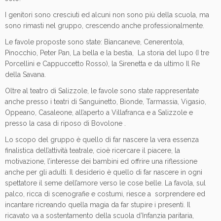
I genitori sono cresciuti ed alcuni non sono più della scuola, ma
sono rimasti nel gruppo, crescendo anche professionalmente.
Le favole proposte sono state: Biancaneve, Cenerentola,
Pinocchio, Peter Pan, La bella e la bestia, La storia del lupo (I tre
Porcellini e Cappuccetto Rosso), la Sirenetta e da ultimo Il Re
della Savana.
Oltre al teatro di Salizzole, le favole sono state rappresentate
anche presso i teatri di Sanguinetto, Bionde, Tarmassia, Vigasio,
Oppeano, Casaleone, all’aperto a Villafranca e a Salizzole e
presso la casa di riposo di Bovolone .
Lo scopo del gruppo è quello di far nascere la vera essenza
finalistica dell’attività teatrale, cioè ricercare il piacere, la
motivazione, l’interesse dei bambini ed offrire una riflessione
anche per gli adulti. Il desiderio è quello di far nascere in ogni
spettatore il seme dell’amore verso le cose belle. La favola, sul
palco, ricca di scenografie e costumi, riesce a sorprendere ed
incantare ricreando quella magia da far stupire i presenti. Il
ricavato va a sostentamento della scuola d’Infanzia paritaria,