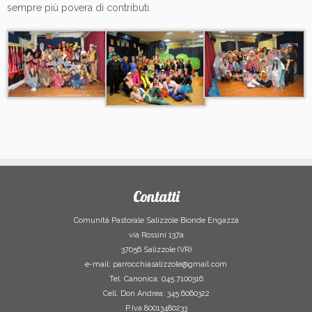
sempre più povera di contributi.
Contatti
Comunità Pastorale Salizzole Bionde Engazzà
via Rossini 137a
37056 Salizzole (VR)
e-mail: parrocchiasalizzole@gmail.com
Tel. Canonica: 045.7100316
Cell. Don Andrea: 345.6060322
P.Iva 80013480233