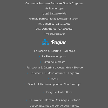
Comunità Pastorale Salizzole Bionde Engazzà
via Rossini 137a
37056 Salizzole (VR)
e-mail: parrocchiasalizzole@gmail.com
Tel. Canonica: 045.7100316
Cell. Don Andrea: 345.6060322
P.Iva 80013480233
Pagine
Parrocchia S. Martino – Salizzole
La Parola del giorno
Orari delle messe
Parrocchia S. Caterina d’Alessandria – Bionde
Parrocchia S. Maria Assunta – Engazzà
Avvisi
Scuola dell’infanzia paritaria San Giuseppe
Progetto Teatro Hope
Scuola dell’infanzia “ SS. Angeli Custodi”
Cooperativa sociale Don Angelo Righetti