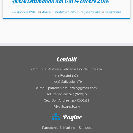
Avvisi settimanali dal 6 al 14 ottobre 2018
6 Ottobre 2018
in
Avvisi
/
Notizie Comunità pastorale
di
redazione
Contatti
Comunità Pastorale Salizzole Bionde Engazzà
via Rossini 137a
37056 Salizzole (VR)
e-mail: parrocchiasalizzole@gmail.com
Tel. Canonica: 045.7100316
Cell. Don Andrea: 345.6060322
P.Iva 80013480233
Pagine
Parrocchia S. Martino – Salizzole