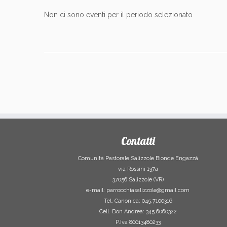
Non ci sono eventi per il periodo selezionato
Contatti
Comunità Pastorale Salizzole Bionde Engazzà
via Rossini 137a
37056 Salizzole (VR)
e-mail: parrocchiasalizzole@gmail.com
Tel. Canonica: 045.7100316
Cell. Don Andrea: 345.6060322
P.Iva 80013480233