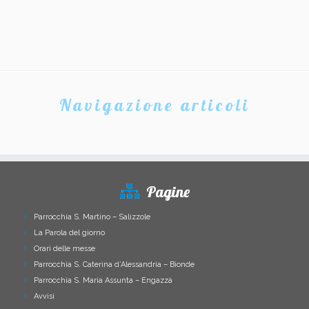
Navigazione articoli
Pagine
Parrocchia S. Martino – Salizzole
La Parola del giorno
Orari delle messe
Parrocchia S. Caterina d’Alessandria – Bionde
Parrocchia S. Maria Assunta – Engazzà
Avvisi