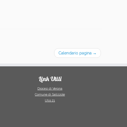
Calendario pagina
→
Link Utili
Diocesi di Verona
Comune di Salizzole
Ulss 21