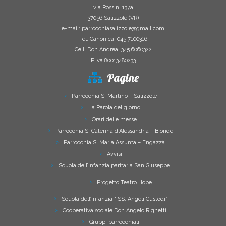
via Rossini 137a
37056 Salizzole (VR)
e-mail: parrocchiasalizzole@gmail.com
Tel. Canonica: 045.7100316
Cell. Don Andrea: 345.6060322
P.Iva 80013480233
Pagine
Parrocchia S. Martino – Salizzole
La Parola del giorno
Orari delle messe
Parrocchia S. Caterina d’Alessandria – Bionde
Parrocchia S. Maria Assunta – Engazzà
Avvisi
Scuola dell’infanzia paritaria San Giuseppe
Progetto Teatro Hope
Scuola dell’infanzia “ SS. Angeli Custodi”
Cooperativa sociale Don Angelo Righetti
Gruppi parrocchiali