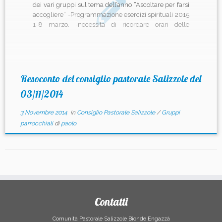
dei vari gruppi sul tema dell’anno “Ascoltare per farsi
accogliere” -Programmazione esercizi spirituali 2015
1-8 marzo. -necessita di ricordare orari delle
confessioni -Esposizione del nuovo corso fidanzati,
festa di S.Lucia -Necessità di incontro con gli accoliti
Resoconto del consiglio pastorale Salizzole del
03/11/2014
3 Novembre 2014
in
Consiglio Pastorale Salizzole
/
Gruppi
parrocchiali
di
paolo
Contatti
Comunità Pastorale Salizzole Bionde Engazzà