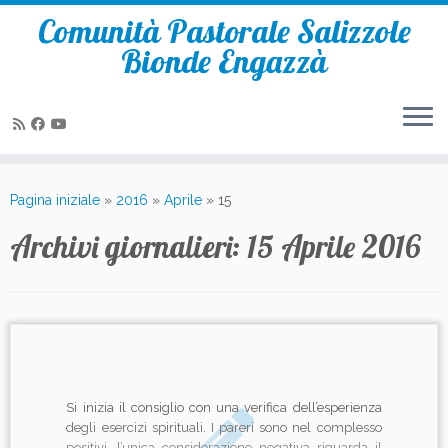
Comunità Pastorale Salizzole
Bionde Engazzà
Passa
al
Pagina iniziale
»
2016
»
Aprile
»
15
contenuto
Archivi giornalieri:
15 Aprile 2016
Si inizia il consiglio con una verifica dell’esperienza
degli esercizi spirituali. I pareri sono nel complesso
positivi, l’unica considerazione negativa riguarda il