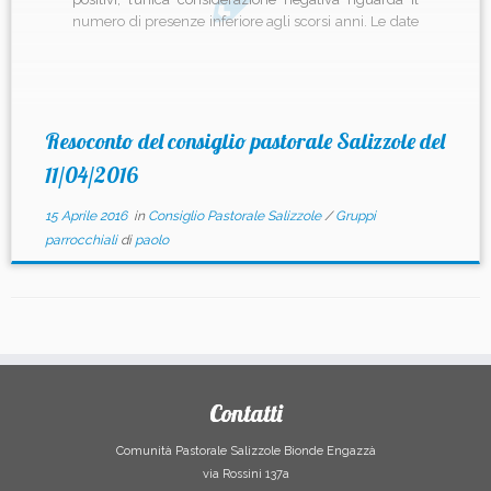
numero di presenze inferiore agli scorsi anni. Le date
ipotetiche per gli esercizi 2017 sono 13-26 marzo.
Verifica sulla Pasqua: i commenti sono positivi; viene
espressa qualche perplessità
sull’aspetto organizzativo della […]
Resoconto del consiglio pastorale Salizzole del
11/04/2016
15 Aprile 2016
in
Consiglio Pastorale Salizzole
/
Gruppi
parrocchiali
di
paolo
Contatti
Comunità Pastorale Salizzole Bionde Engazzà
via Rossini 137a