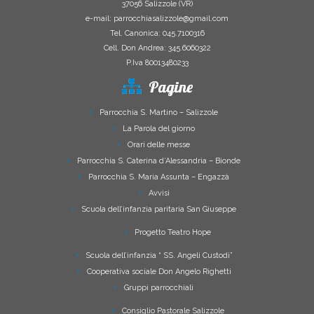
37056 Salizzole (VR)
e-mail: parrocchiasalizzole@gmail.com
Tel. Canonica: 045.7100316
Cell. Don Andrea: 345.6060322
P.Iva 80013480233
Pagine
Parrocchia S. Martino – Salizzole
La Parola del giorno
Orari delle messe
Parrocchia S. Caterina d’Alessandria – Bionde
Parrocchia S. Maria Assunta – Engazzà
Avvisi
Scuola dell’infanzia paritaria San Giuseppe
Progetto Teatro Hope
Scuola dell’infanzia “ SS. Angeli Custodi”
Cooperativa sociale Don Angelo Righetti
Gruppi parrocchiali
Consiglio Pastorale Salizzole