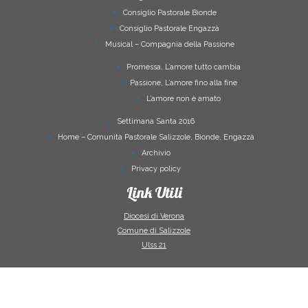
Consiglio Pastorale Bionde
Consiglio Pastorale Engazzà
Musical – Compagnia della Passione
Promessa, L’amore tutto cambia
Passione, L’amore fino alla fine
L’amore non è amato
Settimana Santa 2016
Home – Comunità Pastorale Salizzole, Bionde, Engazzà
Archivio
Privacy policy
Link Utili
Diocesi di Verona
Comune di Salizzole
Ulss 21
·
© 2026
Comunità Pastorale Salizzole Bionde Engazzà
·
Powered by
·