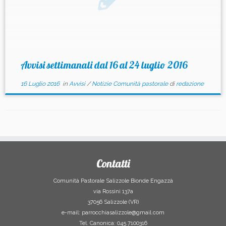
Avvisi settimanali dal 16 al 24 luglio 2016
16 Luglio 2016
in
Avvisi
/
Notizie Comunità pastorale
di
redazione
Contatti
Comunità Pastorale Salizzole Bionde Engazzà
via Rossini 137a
37056 Salizzole (VR)
e-mail: parrocchiasalizzole@gmail.com
Tel. Canonica: 045.7100316