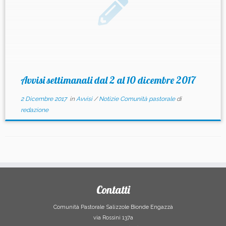
Avvisi settimanali dal 2 al 10 dicembre 2017
2 Dicembre 2017
in
Avvisi
/
Notizie Comunità pastorale
di
redazione
Contatti
Comunità Pastorale Salizzole Bionde Engazzà
via Rossini 137a