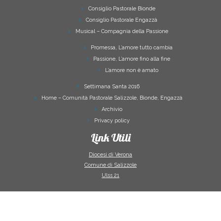
Consiglio Pastorale Bionde
Consiglio Pastorale Engazzà
Musical – Compagnia della Passione
Promessa, L’amore tutto cambia
Passione, L’amore fino alla fine
L’amore non è amato
Settimana Santa 2016
Home – Comunità Pastorale Salizzole, Bionde, Engazzà
Archivio
Privacy policy
Link Utili
Diocesi di Verona
Comune di Salizzole
Ulss 21
·
© 2026
Comunità Pastorale Salizzole Bionde Engazzà
·
Powered by
·