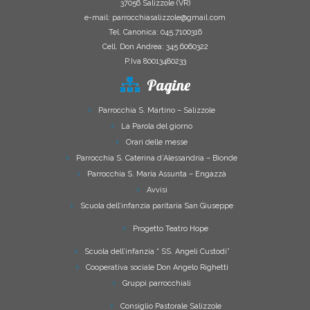
37056 Salizzole (VR)
e-mail: parrocchiasalizzole@gmail.com
Tel. Canonica: 045.7100316
Cell. Don Andrea: 345.6060322
P.Iva 80013480233
Pagine
Parrocchia S. Martino – Salizzole
La Parola del giorno
Orari delle messe
Parrocchia S. Caterina d’Alessandria – Bionde
Parrocchia S. Maria Assunta – Engazzà
Avvisi
Scuola dell’infanzia paritaria San Giuseppe
Progetto Teatro Hope
Scuola dell’infanzia “ SS. Angeli Custodi”
Cooperativa sociale Don Angelo Righetti
Gruppi parrocchiali
Consiglio Pastorale Salizzole