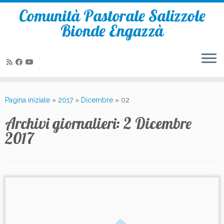
Comunità Pastorale Salizzole
Bionde Engazzà
Passa
al
Pagina iniziale
»
2017
»
Dicembre
»
02
contenuto
Archivi giornalieri:
2 Dicembre
2017