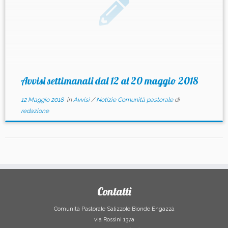
Avvisi settimanali dal 12 al 20 maggio 2018
12 Maggio 2018
in
Avvisi
/
Notizie Comunità pastorale
di
redazione
Contatti
Comunità Pastorale Salizzole Bionde Engazzà
via Rossini 137a