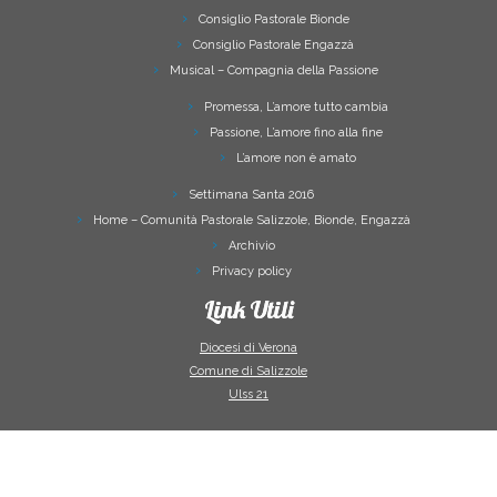
Consiglio Pastorale Bionde
Consiglio Pastorale Engazzà
Musical – Compagnia della Passione
Promessa, L’amore tutto cambia
Passione, L’amore fino alla fine
L’amore non è amato
Settimana Santa 2016
Home – Comunità Pastorale Salizzole, Bionde, Engazzà
Archivio
Privacy policy
Link Utili
Diocesi di Verona
Comune di Salizzole
Ulss 21
·
© 2026
Comunità Pastorale Salizzole Bionde Engazzà
·
Powered by
·