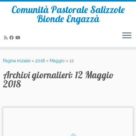
Comunità Pastorale Salizzole
Bionde Engazzà
Passa
al
Pagina iniziale
»
2018
»
Maggio
»
12
contenuto
Archivi giornalieri:
12 Maggio
2018