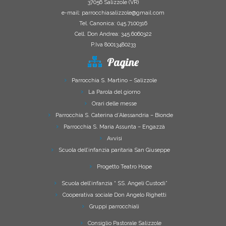
37056 Salizzole (VR)
e-mail: parrocchiasalizzole@gmail.com
Tel. Canonica: 045.7100316
Cell. Don Andrea: 345.6060322
P.Iva 80013480233
Pagine
Parrocchia S. Martino – Salizzole
La Parola del giorno
Orari delle messe
Parrocchia S. Caterina d’Alessandria – Bionde
Parrocchia S. Maria Assunta – Engazzà
Avvisi
Scuola dell’infanzia paritaria San Giuseppe
Progetto Teatro Hope
Scuola dell’infanzia “ SS. Angeli Custodi”
Cooperativa sociale Don Angelo Righetti
Gruppi parrocchiali
Consiglio Pastorale Salizzole