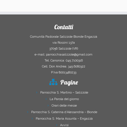
Contatti
Comunità Pastorale Salizzole Bionde Engazzà
via Rossini 137a
37056 Salizzole (VR)
e-mail: parrocchiasalizzole@gmail.com
Tel. Canonica: 045.7100316
Cell. Don Andrea: 345.6060322
P.Iva 80013480233
Pagine
Parrocchia S. Martino – Salizzole
La Parola del giorno
Orari delle messe
Parrocchia S. Caterina d’Alessandria – Bionde
Parrocchia S. Maria Assunta – Engazzà
Avvisi