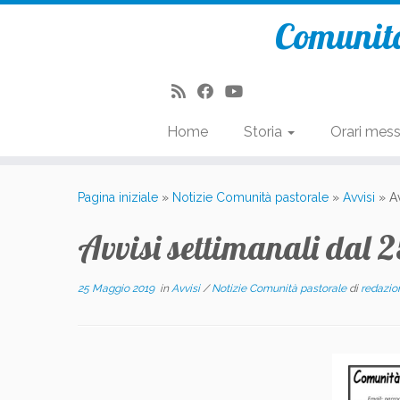
Comunità
Home
Storia
Orari mes
Passa
al
Pagina iniziale
»
Notizie Comunità pastorale
»
Avvisi
»
A
contenuto
Avvisi settimanali dal 
25 Maggio 2019
in
Avvisi
/
Notizie Comunità pastorale
di
redazio