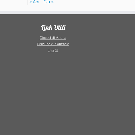
« Apr
Giu »
Link Utili
Diocesi di Verona
Comune di Salizzole
Ulss 21