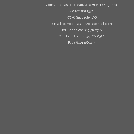
Comunità Pastorale Salizzole Bionde Engazzà
via Rossini 137a
37056 Salizzole (VR)
e-mail: parrocchiasalizzole@gmail.com
Tel. Canonica: 045.7100316
Cell. Don Andrea: 345.6060322
P.Iva 80013480233