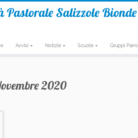
 Pastorale Salizzole Biond
se
Avvisi
Notizie
Scuole
Gruppi Parro
Novembre 2020