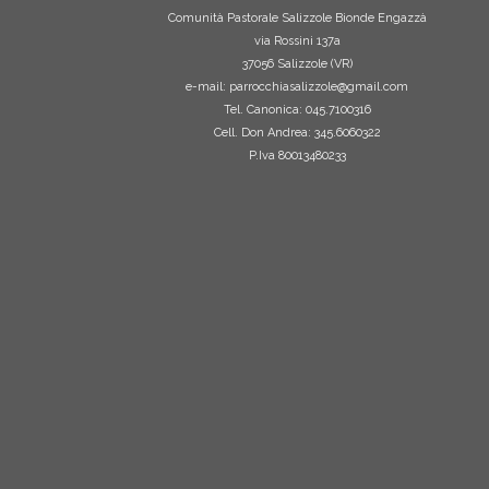
Comunità Pastorale Salizzole Bionde Engazzà
via Rossini 137a
37056 Salizzole (VR)
e-mail: parrocchiasalizzole@gmail.com
Tel. Canonica: 045.7100316
Cell. Don Andrea: 345.6060322
P.Iva 80013480233