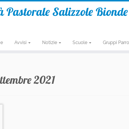
 Pastorale Salizzole Biond
se
Avvisi
Notizie
Scuole
Gruppi Parro
ettembre 2021