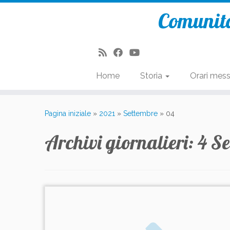
Comunità
Home
Storia
Orari mes
Passa
al
Pagina iniziale
»
2021
»
Settembre
»
04
contenuto
Archivi giornalieri:
4 S