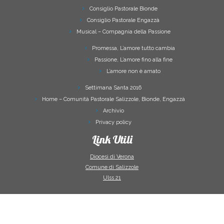
Consiglio Pastorale Bionde
Consiglio Pastorale Engazzà
Musical – Compagnia della Passione
Promessa, L’amore tutto cambia
Passione, L’amore fino alla fine
L’amore non è amato
Settimana Santa 2016
Home – Comunità Pastorale Salizzole, Bionde, Engazzà
Archivio
Privacy policy
Link Utili
Diocesi di Verona
Comune di Salizzole
Ulss 21
·
© 2026
Comunità Pastorale Salizzole Bionde Engazzà
·
Powered by
·