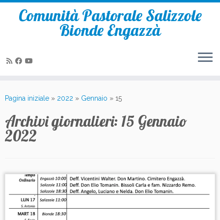
Comunità Pastorale Salizzole
Bionde Engazzà
Passa
al
Pagina iniziale
»
2022
»
Gennaio
»
15
contenuto
Archivi giornalieri:
15 Gennaio
2022