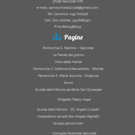
37056 Salizzole (VR)
e-mail: parrocchiasalizzole@gmail.com
Tel. Canonica: 045.7100316
Cell. Don Andrea: 345.6060322
P.Iva 80013480233
Pagine
Parrocchia S. Martino – Salizzole
La Parola del giorno
Orari delle messe
Parrocchia S. Caterina d’Alessandria – Bionde
Parrocchia S. Maria Assunta – Engazzà
Avvisi
Scuola dell’infanzia paritaria San Giuseppe
Progetto Teatro Hope
Scuola dell’infanzia “ SS. Angeli Custodi”
Cooperativa sociale Don Angelo Righetti
Gruppi parrocchiali
Consiglio Pastorale Salizzole