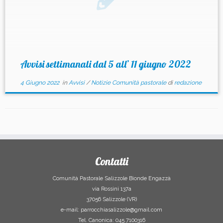
Avvisi settimanali dal 5 all’ 11 giugno 2022
4 Giugno 2022
in
Avvisi
/
Notizie Comunità pastorale
di
redazione
Contatti
Comunità Pastorale Salizzole Bionde Engazzà
via Rossini 137a
37056 Salizzole (VR)
e-mail: parrocchiasalizzole@gmail.com
Tel. Canonica: 045.7100316