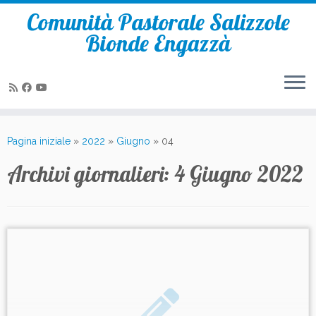
Comunità Pastorale Salizzole
Bionde Engazzà
Passa
al
Pagina iniziale
»
2022
»
Giugno
»
04
contenuto
Archivi giornalieri:
4 Giugno 2022