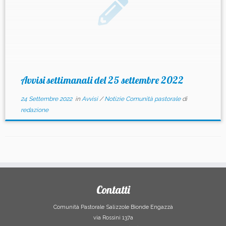
Avvisi settimanali del 25 settembre 2022
24 Settembre 2022
in
Avvisi
/
Notizie Comunità pastorale
di
redazione
Contatti
Comunità Pastorale Salizzole Bionde Engazzà
via Rossini 137a