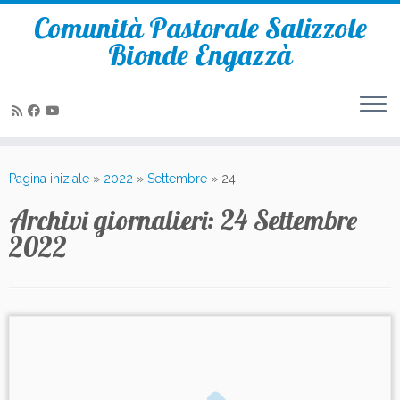
Comunità Pastorale Salizzole
Bionde Engazzà
Passa
al
Pagina iniziale
»
2022
»
Settembre
»
24
contenuto
Archivi giornalieri:
24 Settembre
2022