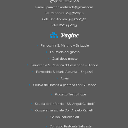
37056 Salizzole (VR)
e-mail: parrocchiasalizzole@gmail.com
Tel. Canonica: 045.7100316
Cell. Don Andrea: 345.6060322
P.Iva 80013480233
Pagine
Parrocchia S. Martino – Salizzole
La Parola del giorno
Orari delle messe
Parrocchia S. Caterina d’Alessandria – Bionde
Parrocchia S. Maria Assunta – Engazzà
Avvisi
Scuola dell’infanzia paritaria San Giuseppe
Progetto Teatro Hope
Scuola dell’infanzia “ SS. Angeli Custodi”
Cooperativa sociale Don Angelo Righetti
Gruppi parrocchiali
Consiglio Pastorale Salizzole