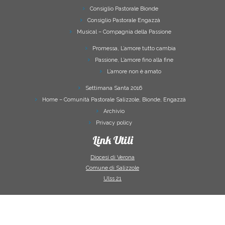
Consiglio Pastorale Bionde
Consiglio Pastorale Engazzà
Musical – Compagnia della Passione
Promessa, L’amore tutto cambia
Passione, L’amore fino alla fine
L’amore non è amato
Settimana Santa 2016
Home – Comunità Pastorale Salizzole, Bionde, Engazzà
Archivio
Privacy policy
Link Utili
Diocesi di Verona
Comune di Salizzole
Ulss 21
·
© 2026
Comunità Pastorale Salizzole Bionde Engazzà
·
Powered by
·