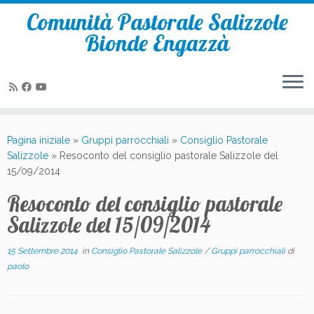
Comunità Pastorale Salizzole
Bionde Engazzà
Passa
al
Pagina iniziale
»
Gruppi parrocchiali
»
Consiglio Pastorale
contenuto
Salizzole
»
Resoconto del consiglio pastorale Salizzole del
15/09/2014
Resoconto del consiglio pastorale
Salizzole del 15/09/2014
15 Settembre 2014
in
Consiglio Pastorale Salizzole
/
Gruppi parrocchiali
di
paolo