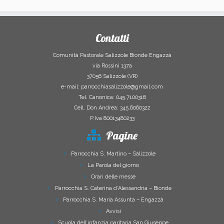
Contatti
Comunità Pastorale Salizzole Bionde Engazzà
via Rossini 137a
37056 Salizzole (VR)
e-mail: parrocchiasalizzole@gmail.com
Tel. Canonica: 045.7100316
Cell. Don Andrea: 345.6060322
P.Iva 80013480233
Pagine
Parrocchia S. Martino – Salizzole
La Parola del giorno
Orari delle messe
Parrocchia S. Caterina d’Alessandria – Bionde
Parrocchia S. Maria Assunta – Engazzà
Avvisi
Scuola dell’infanzia paritaria San Giuseppe