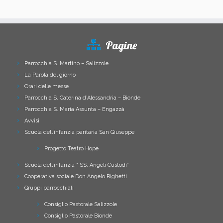
Pagine
Parrocchia S. Martino – Salizzole
La Parola del giorno
Orari delle messe
Parrocchia S. Caterina d’Alessandria – Bionde
Parrocchia S. Maria Assunta – Engazzà
Avvisi
Scuola dell’infanzia paritaria San Giuseppe
Progetto Teatro Hope
Scuola dell’infanzia “ SS. Angeli Custodi”
Cooperativa sociale Don Angelo Righetti
Gruppi parrocchiali
Consiglio Pastorale Salizzole
Consiglio Pastorale Bionde