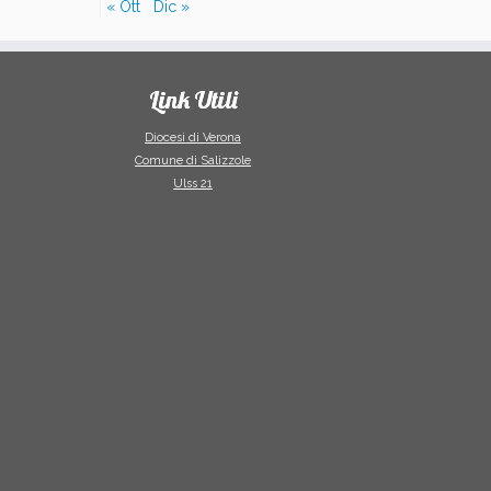
« Ott
Dic »
Link Utili
Diocesi di Verona
Comune di Salizzole
Ulss 21