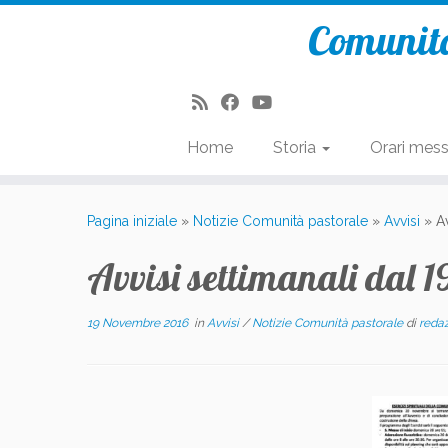
Comunità
Home
Storia
Orari mes
Passa
al
Pagina iniziale
»
Notizie Comunità pastorale
»
Avvisi
»
A
contenuto
Avvisi settimanali dal 
19 Novembre 2016
in
Avvisi
/
Notizie Comunità pastorale
di
reda