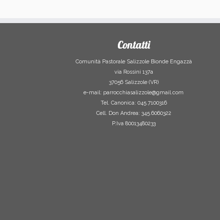
Contatti
Comunità Pastorale Salizzole Bionde Engazzà
via Rossini 137a
37056 Salizzole (VR)
e-mail: parrocchiasalizzole@gmail.com
Tel. Canonica: 045.7100316
Cell. Don Andrea: 345.6060322
P.Iva 80013480233