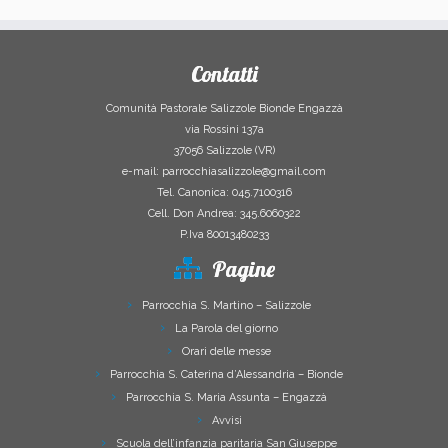
Contatti
Comunità Pastorale Salizzole Bionde Engazzà
via Rossini 137a
37056 Salizzole (VR)
e-mail: parrocchiasalizzole@gmail.com
Tel. Canonica: 045.7100316
Cell. Don Andrea: 345.6060322
P.Iva 80013480233
Pagine
Parrocchia S. Martino – Salizzole
La Parola del giorno
Orari delle messe
Parrocchia S. Caterina d’Alessandria – Bionde
Parrocchia S. Maria Assunta – Engazzà
Avvisi
Scuola dell’infanzia paritaria San Giuseppe