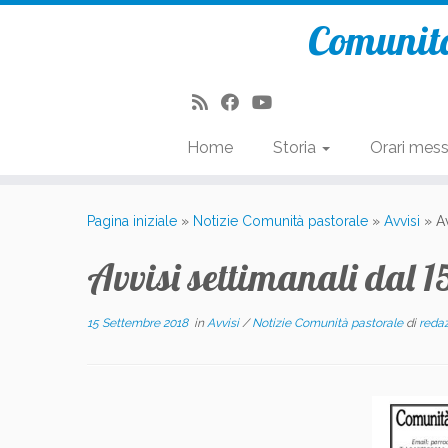
Comunità
Home
Storia
Orari mes
Passa
al
Pagina iniziale
»
Notizie Comunità pastorale
»
Avvisi
»
A
contenuto
Avvisi settimanali dal 1
15 Settembre 2018
in
Avvisi
/
Notizie Comunità pastorale
di
reda