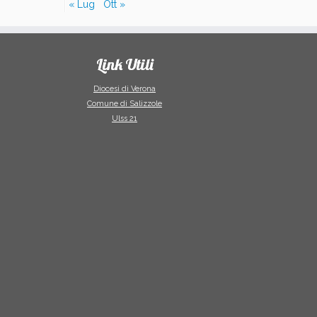
« Lug
Ott »
Link Utili
Diocesi di Verona
Comune di Salizzole
Ulss 21