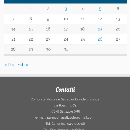
1
2
3
4
5
6
7
8
9
10
11
12
13
14
15
16
17
18
19
20
21
22
23
24
25
26
27
28
29
30
31
« Dic
Feb »
Contatti
Comunità Pastorale Salizzole Bionde Engazzà
via Rossini 137a
37056 Salizzole (VR)
e-mail: parrocchiasalizzole@gmail.com
Tel. Canonica: 045.7100316
Cell. Don Andrea: 345.6060322