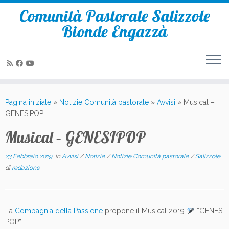
Comunità Pastorale Salizzole
Bionde Engazzà
Passa
al
Pagina iniziale
»
Notizie Comunità pastorale
»
Avvisi
»
Musical –
contenuto
GENESIPOP
Musical – GENESIPOP
23 Febbraio 2019
in
Avvisi
/
Notizie
/
Notizie Comunità pastorale
/
Salizzole
di
redazione
La
Compagnia della Passione
propone il Musical 2019
“GENESI
POP”.