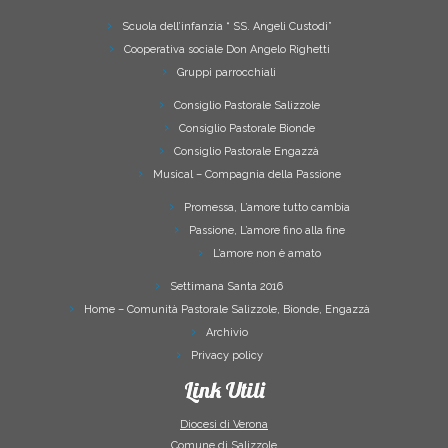
Scuola dell’infanzia “ SS. Angeli Custodi”
Cooperativa sociale Don Angelo Righetti
Gruppi parrocchiali
Consiglio Pastorale Salizzole
Consiglio Pastorale Bionde
Consiglio Pastorale Engazzà
Musical – Compagnia della Passione
Promessa, L’amore tutto cambia
Passione, L’amore fino alla fine
L’amore non è amato
Settimana Santa 2016
Home – Comunità Pastorale Salizzole, Bionde, Engazzà
Archivio
Privacy policy
Link Utili
Diocesi di Verona
Comune di Salizzole