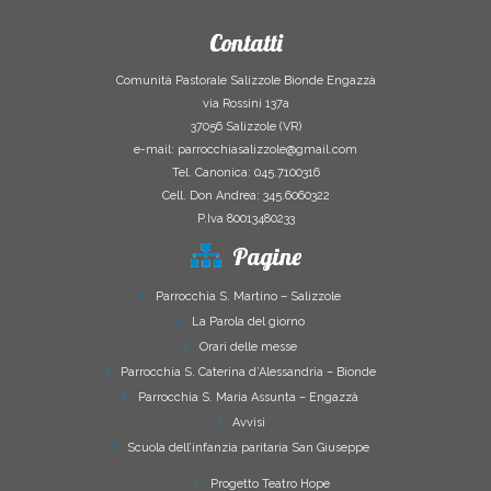
Contatti
Comunità Pastorale Salizzole Bionde Engazzà
via Rossini 137a
37056 Salizzole (VR)
e-mail: parrocchiasalizzole@gmail.com
Tel. Canonica: 045.7100316
Cell. Don Andrea: 345.6060322
P.Iva 80013480233
Pagine
Parrocchia S. Martino – Salizzole
La Parola del giorno
Orari delle messe
Parrocchia S. Caterina d’Alessandria – Bionde
Parrocchia S. Maria Assunta – Engazzà
Avvisi
Scuola dell’infanzia paritaria San Giuseppe
Progetto Teatro Hope