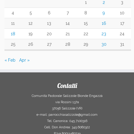
1
2
3
4
5
6
7
8
9
10
11
12
13
14
15
16
17
18
19
20
21
22
23
24
25
26
27
28
29
30
31
« Feb
Apr »
Contatti
Comunità Pastorale Salizzole Bionde Engazzà
via Rossini 137a
37056 Salizzole (VR)
e-mail: parrocchiasalizzole@gmail.com
Tel. Canonica: 045.7100316
Cell. Don Andrea: 345.6060322
P.Iva 80013480233