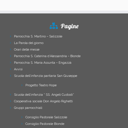
Pagine
Parrocchia S. Martino – Salizzole
La Parola del giorno
Orari delle messe
Parrocchia S. Caterina d’Alessandria – Bionde
Parrocchia S. Maria Assunta – Engazzà
Avvisi
Scuola dell’infanzia paritaria San Giuseppe
Progetto Teatro Hope
Scuola dell’infanzia “ SS. Angeli Custodi”
Cooperativa sociale Don Angelo Righetti
Gruppi parrocchiali
Consiglio Pastorale Salizzole
Consiglio Pastorale Bionde