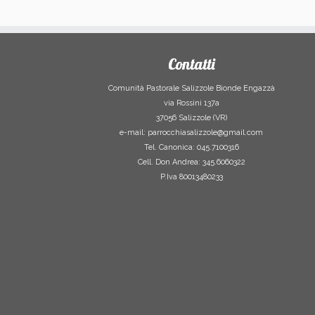
Contatti
Comunità Pastorale Salizzole Bionde Engazzà
via Rossini 137a
37056 Salizzole (VR)
e-mail: parrocchiasalizzole@gmail.com
Tel. Canonica: 045.7100316
Cell. Don Andrea: 345.6060322
P.Iva 80013480233