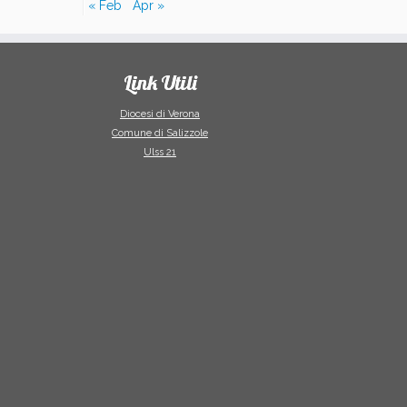
« Feb
Apr »
Link Utili
Diocesi di Verona
Comune di Salizzole
Ulss 21