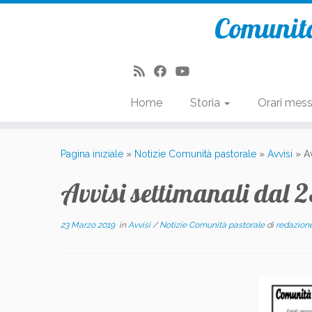
Comunità
Home
Storia
Orari mes
Passa
al
Pagina iniziale
»
Notizie Comunità pastorale
»
Avvisi
»
A
contenuto
Avvisi settimanali dal 
23 Marzo 2019
in
Avvisi
/
Notizie Comunità pastorale
di
redazion