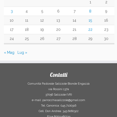
1
2
3
4
5
6
7
8
9
10
11
12
13
14
15
16
17
18
19
20
21
22
23
24
25
26
27
28
29
30
« Mag
Lug »
Contatti
Comunità Pastorale Salizzole Bionde Engazzà
via Rossini 137a
37056 Salizzole (VR)
e-mail: parrocchiasalizzole@gmail.com
Tel. Canonica: 045.7100316
Cell. Don Andrea: 345.6060322
P.Iva 80013480233