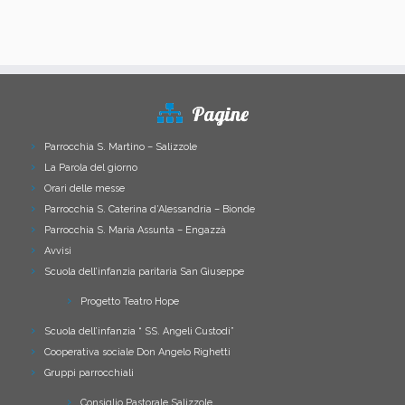
Pagine
Parrocchia S. Martino – Salizzole
La Parola del giorno
Orari delle messe
Parrocchia S. Caterina d’Alessandria – Bionde
Parrocchia S. Maria Assunta – Engazzà
Avvisi
Scuola dell’infanzia paritaria San Giuseppe
Progetto Teatro Hope
Scuola dell’infanzia “ SS. Angeli Custodi”
Cooperativa sociale Don Angelo Righetti
Gruppi parrocchiali
Consiglio Pastorale Salizzole