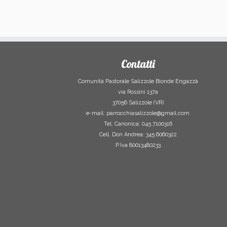
Contatti
Comunità Pastorale Salizzole Bionde Engazzà
via Rossini 137a
37056 Salizzole (VR)
e-mail: parrocchiasalizzole@gmail.com
Tel. Canonica: 045.7100316
Cell. Don Andrea: 345.6060322
P.Iva 80013480233