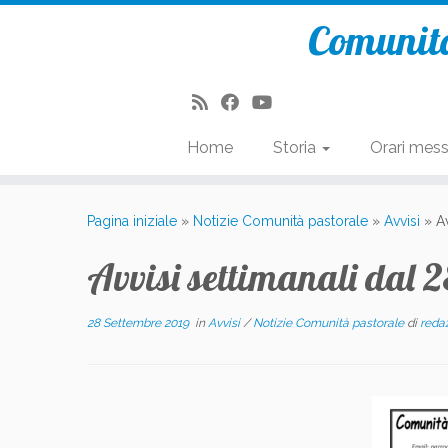
Comunità
Home
Storia
Orari mes
Passa
al
Pagina iniziale
»
Notizie Comunità pastorale
»
Avvisi
»
A
contenuto
Avvisi settimanali dal 2
28 Settembre 2019
in
Avvisi
/
Notizie Comunità pastorale
di
reda