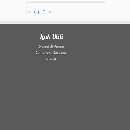
« Lug
Ott »
Link Utili
Diocesi di Verona
Comune di Salizzole
Ulss 21