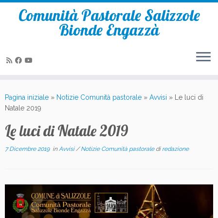
Comunità Pastorale Salizzole
Bionde Engazzà
Passa
al
Pagina iniziale
»
Notizie Comunità pastorale
»
Avvisi
»
Le luci di
contenuto
Natale 2019
Le luci di Natale 2019
7 Dicembre 2019
in
Avvisi
/
Notizie Comunità pastorale
di
redazione