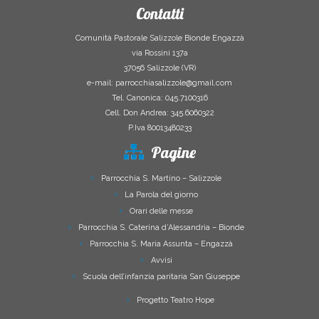
Contatti
Comunità Pastorale Salizzole Bionde Engazzà
via Rossini 137a
37056 Salizzole (VR)
e-mail: parrocchiasalizzole@gmail.com
Tel. Canonica: 045.7100316
Cell. Don Andrea: 345.6060322
P.Iva 80013480233
Pagine
Parrocchia S. Martino – Salizzole
La Parola del giorno
Orari delle messe
Parrocchia S. Caterina d’Alessandria – Bionde
Parrocchia S. Maria Assunta – Engazzà
Avvisi
Scuola dell’infanzia paritaria San Giuseppe
Progetto Teatro Hope