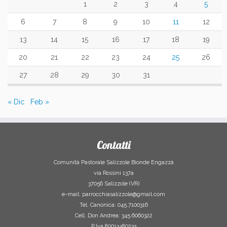
1
2
3
4
5
6
7
8
9
10
11
12
13
14
15
16
17
18
19
20
21
22
23
24
25
26
27
28
29
30
31
« Dic
Feb »
Contatti
Comunità Pastorale Salizzole Bionde Engazzà
via Rossini 137a
37056 Salizzole (VR)
e-mail: parrocchiasalizzole@gmail.com
Tel. Canonica: 045.7100316
Cell. Don Andrea: 345.6060322
P.Iva 80013480233