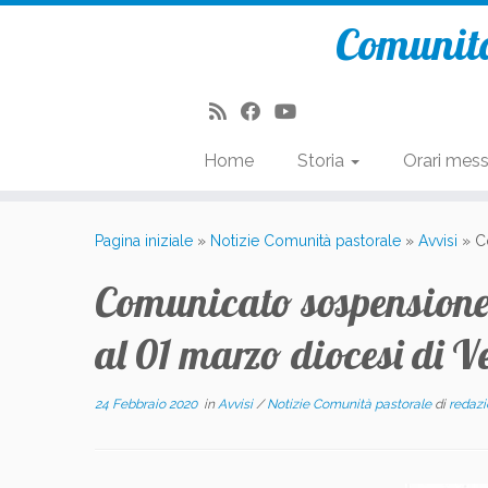
Comunità
Home
Storia
Orari mes
Passa
al
Pagina iniziale
»
Notizie Comunità pastorale
»
Avvisi
»
C
contenuto
Comunicato sospensione 
al 01 marzo diocesi di V
24 Febbraio 2020
in
Avvisi
/
Notizie Comunità pastorale
di
redaz