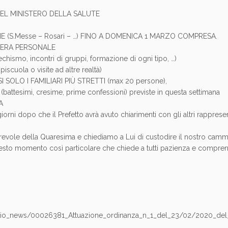
DEL MINISTERO DELLA SALUTE
 (S.Messe – Rosari – …) FINO A DOMENICA 1 MARZO COMPRESA.
IERA PERSONALE
mo, incontri di gruppi, formazione di ogni tipo, …)
ola o visite ad altre realtà)
SOLO I FAMILIARI PIÙ STRETTI (max 20 persone),
esimi, cresime, prime confessioni) previste in questa settimana
A
orni dopo che il Prefetto avrà avuto chiarimenti con gli altri rappresen
vorevole della Quaresima e chiediamo a Lui di custodire il nostro cam
questo momento così particolare che chiede a tutti pazienza e compren
hivio_news/00026381_Attuazione_ordinanza_n_1_del_23/02/2020_del_