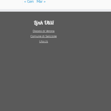
« Gen
Mar »
Link Utili
Diocesi di Verona
Comune di Salizzole
Ulss 21