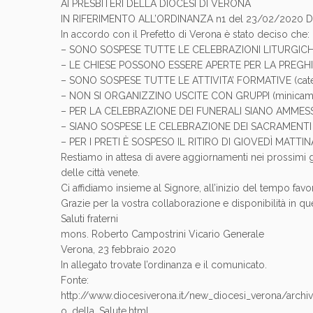
AI PRESBITERI DELLA DIOCESI DI VERONA
IN RIFERIMENTO ALL’ORDINANZA n1 del 23/02/2020 
In accordo con il Prefetto di Verona è stato deciso che:
– SONO SOSPESE TUTTE LE CELEBRAZIONI LITURGICHE
– LE CHIESE POSSONO ESSERE APERTE PER LA PREGH
– SONO SOSPESE TUTTE LE ATTIVITA’ FORMATIVE (catechis
– NON SI ORGANIZZINO USCITE CON GRUPPI (minicampiscu
– PER LA CELEBRAZIONE DEI FUNERALI SIANO AMMESSI 
– SIANO SOSPESE LE CELEBRAZIONE DEI SACRAMENTI (batt
– PER I PRETI È SOSPESO IL RITIRO DI GIOVEDÌ MATTIN
Restiamo in attesa di avere aggiornamenti nei prossimi gi
delle città venete.
Ci affidiamo insieme al Signore, all’inizio del tempo fa
Grazie per la vostra collaborazione e disponibilità in 
Saluti fraterni
mons. Roberto Campostrini Vicario Generale
Verona, 23 febbraio 2020
In allegato trovate l’ordinanza e il comunicato.
Fonte:
http://www.diocesiverona.it/new_diocesi_verona/arc
o_della_Salute.html