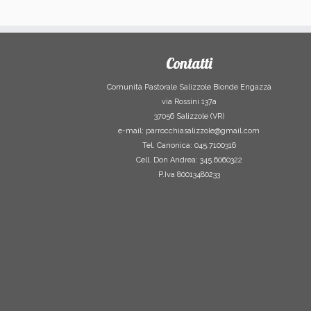
Contatti
Comunità Pastorale Salizzole Bionde Engazzà
via Rossini 137a
37056 Salizzole (VR)
e-mail: parrocchiasalizzole@gmail.com
Tel. Canonica: 045.7100316
Cell. Don Andrea: 345.6060322
P.Iva 80013480233