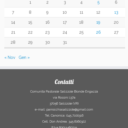
1
2
3
4
5
6
7
8
9
10
11
12
13
14
15
16
17
18
19
20
21
22
23
24
25
26
27
28
29
30
31
« Nov
Gen »
Contatti
Comunità Pastorale Salizzole Bionde Engazzà
via Rossini 137a
37056 Salizzole (VR)
e-mail: parrocchiasalizzole@gmail.com
Tel. Canonica: 045.7100316
Cell. Don Andrea: 345.6060322
P.Iva 80013480233