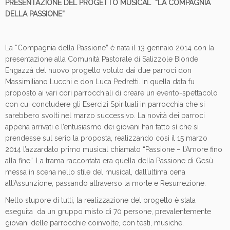
PRESENTAZIONE DEL PROGETTO MUSICAL “LA COMPAGNIA
DELLA PASSIONE”
La “Compagnia della Passione” è nata il 13 gennaio 2014 con la
presentazione alla Comunità Pastorale di Salizzole Bionde
Engazzà del nuovo progetto voluto dai due parroci don
Massimiliano Lucchi e don Luca Pedretti. In quella data fu
proposto ai vari cori parrocchiali di creare un evento-spettacolo
con cui concludere gli Esercizi Spirituali in parrocchia che si
sarebbero svolti nel marzo successivo. La novità dei parroci
appena arrivati e l’entusiasmo dei giovani han fatto sì che si
prendesse sul serio la proposta, realizzando così il 15 marzo
2014 l’azzardato primo musical chiamato “Passione – l’Amore fino
alla fine”. La trama raccontata era quella della Passione di Gesù
messa in scena nello stile del musical, dall’ultima cena
all’Assunzione, passando attraverso la morte e Resurrezione.
Nello stupore di tutti, la realizzazione del progetto è stata
eseguita da un gruppo misto di 70 persone, prevalentemente
giovani delle parrocchie coinvolte, con testi, musiche,