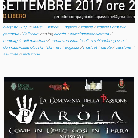
6 Agosto 2017
in
Avvisi
/
Bionde
/
Engazzà
/
Notizie
/
Notizie Comunità
pastorale
/
Salizzole
con tag
bionde
/
comeincielocosiinterra
/
compagniadellapassione
/
comunitapastoralesalizzolebiondeengazza
/
donmassimilianolucchi
/
donmax
/
engazza
/
musical
/
parola
/
passione
/
salizzole
di
redazione