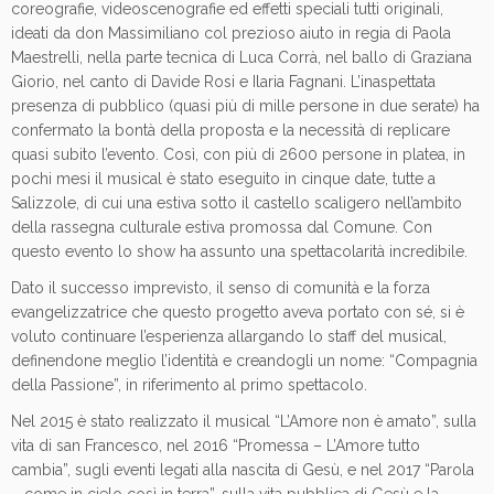
coreografie, videoscenografie ed effetti speciali tutti originali,
ideati da don Massimiliano col prezioso aiuto in regia di Paola
Maestrelli, nella parte tecnica di Luca Corrà, nel ballo di Graziana
Giorio, nel canto di Davide Rosi e Ilaria Fagnani. L’inaspettata
presenza di pubblico (quasi più di mille persone in due serate) ha
confermato la bontà della proposta e la necessità di replicare
quasi subito l’evento. Così, con più di 2600 persone in platea, in
pochi mesi il musical è stato eseguito in cinque date, tutte a
Salizzole, di cui una estiva sotto il castello scaligero nell’ambito
della rassegna culturale estiva promossa dal Comune. Con
questo evento lo show ha assunto una spettacolarità incredibile.
Dato il successo imprevisto, il senso di comunità e la forza
evangelizzatrice che questo progetto aveva portato con sé, si è
voluto continuare l’esperienza allargando lo staff del musical,
definendone meglio l’identità e creandogli un nome: “Compagnia
della Passione”, in riferimento al primo spettacolo.
Nel 2015 è stato realizzato il musical “L’Amore non è amato”, sulla
vita di san Francesco, nel 2016 “Promessa – L’Amore tutto
cambia”, sugli eventi legati alla nascita di Gesù, e nel 2017 “Parola
– come in cielo così in terra”, sulla vita pubblica di Gesù e la