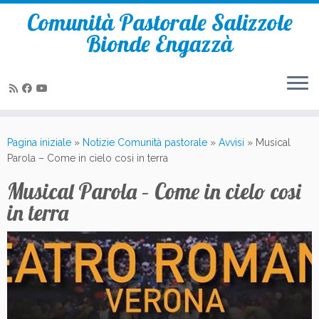
Comunità Pastorale Salizzole
Bionde Engazzà
Passa
al
Pagina iniziale
»
Notizie Comunità pastorale
»
Avvisi
»
Musical
contenuto
Parola – Come in cielo cosi in terra
Musical Parola – Come in cielo cosi
in terra