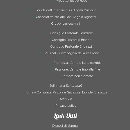
Progetto Teatro Hope
Scuola dell’infanzia “ SS. Angeli Custodi”
Cooperativa sociale Don Angelo Righetti
Gruppi parrocchiali
Consiglio Pastorale Salizzole
Consiglio Pastorale Bionde
Consiglio Pastorale Engazzà
Musical – Compagnia della Passione
Promessa, L’amore tutto cambia
Passione, L’amore fino alla fine
L’amore non è amato
Settimana Santa 2016
Home – Comunità Pastorale Salizzole, Bionde, Engazzà
Archivio
Privacy policy
Link Utili
Diocesi di Verona