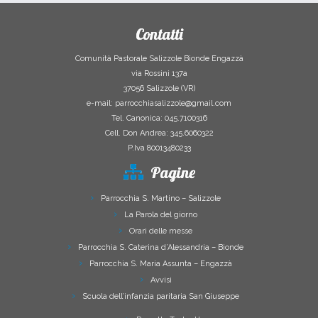
Contatti
Comunità Pastorale Salizzole Bionde Engazzà
via Rossini 137a
37056 Salizzole (VR)
e-mail: parrocchiasalizzole@gmail.com
Tel. Canonica: 045.7100316
Cell. Don Andrea: 345.6060322
P.Iva 80013480233
Pagine
Parrocchia S. Martino – Salizzole
La Parola del giorno
Orari delle messe
Parrocchia S. Caterina d’Alessandria – Bionde
Parrocchia S. Maria Assunta – Engazzà
Avvisi
Scuola dell’infanzia paritaria San Giuseppe